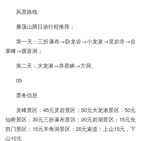
风景路线
雁荡山两日游行程推荐：
第一天：三折瀑布→卧龙谷→小龙湫→灵岩寺→合
掌峰→观音洞；
第二天：大龙湫→井星峡→方洞。
05
票务信息
灵峰景区：45元灵岩景区：50元大龙湫景区：50元
仙桥景区：30元三折瀑布景区：20元岩湖景区：15元先
胜门景区：15元羊角洞景区：20元索道：上山15元，下
山10元