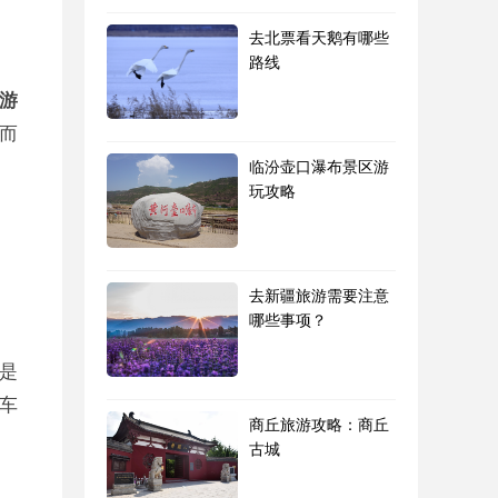
去北票看天鹅有哪些
路线
游
而
临汾壶口瀑布景区游
玩攻略
去新疆旅游需要注意
哪些事项？
是
车
商丘旅游攻略：商丘
古城