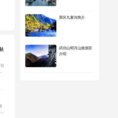
景区九寨沟简介
大
武功山明月山旅游区
魅
特
介绍
妨引
落
峰
沙
入
拍
至于