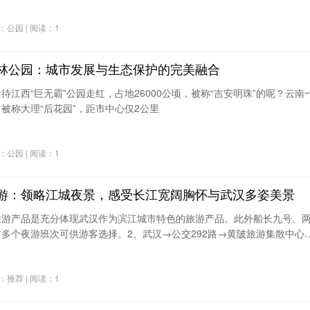
泻湖、洁白的沙滩、摇曳的棕榈树，还有阵阵温暖的微风，让
分类：公园 | 阅读：1
林公园：城市发展与生态保护的完美融合
待江西“巨无霸”公园走红，占地26000公顷，被称“吉安明珠”的呢？云南
被称大理“后花园”，距市中心仅2公里
分类：公园 | 阅读：1
游：领略江城夜景，感受长江宽阔胸怀与武汉多姿美景
旅游产品是充分体现武汉作为滨江城市特色的旅游产品。此外船长九号、
多个夜游班次可供游客选择。2、武汉→公交292路→黄陂旅游集散中心
木兰天池景区。游玩路线推荐：
分类：推荐 | 阅读：1