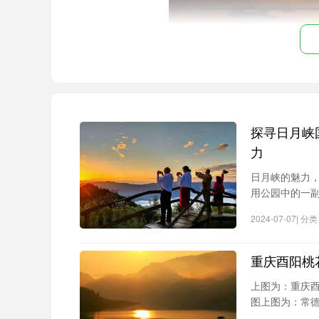
大家一定对夏威夷并不陌生，接下来要
探寻日月峡
岛东南部的卡乌海岸。因为拥有世界上罕见
力
的景观，比如从黑沙中冒出来的椰子树和在
日月峡的魅力
用公园中的一
国外十大海滨旅游景点：圣特罗佩的潘
日，不妨在原始
2024-07-07| 
顶之上，灵峰
法国圣特罗佩的潘普洛纳海滩是一个传
滩两旁林立着高档商店和餐厅。你可以坐在
重庆酉阳桃
夜后的夜生活也极其丰富。
上图为：重庆
图上图为：常
国外十大海滨旅游景点：波拉波拉岛马
在该景区还张贴