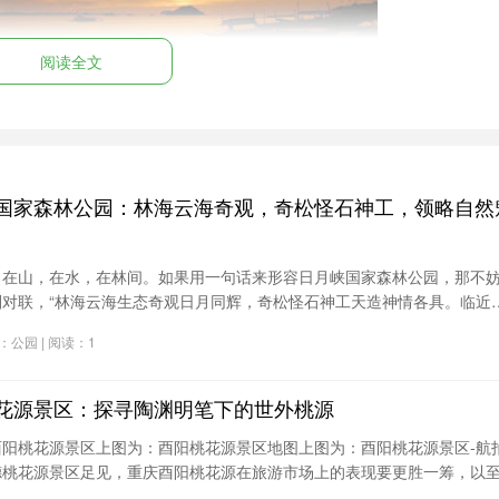
阅读全文
介绍的海滩风景来自夏威夷的一个岛屿。这个著名的海滩位于
国家森林公园：林海云海奇观，奇松怪石神工，领略自然
的黑沙，黑色的海岸线总是让人难以忘怀。你还可以欣赏到独
沙滩上打盹的夏威夷绿海龟。
，在山，在水，在林间。如果用一句话来形容日月峡国家森林公园，那不
副对联，“林海云海生态奇观日月同辉，奇松怪石神工天造神情各具。临近
普洛纳海滩
森林中登上“十八拐”，去看拱北峰顶的奇石突兀，在瞭望塔赏落日余晖。
分类：公园 | 阅读：1
异石、奇松美景尽在其中。
奇景点，吸引着众多名人加入这里的海滩俱乐部。狭长的白色
户外桌旁，脚踩着白色沙滩，享受永远时尚的法国里维埃拉。
花源景区：探寻陶渊明笔下的世外桃源
酉阳桃花源景区上图为：酉阳桃花源景区地图上图为：酉阳桃花源景区-航
德桃花源景区足见，重庆酉阳桃花源在旅游市场上的表现要更胜一筹，以
蒂拉海滩
了“世界上有两个桃花源，一个在你心中，另一个在重庆酉阳”这样的广告