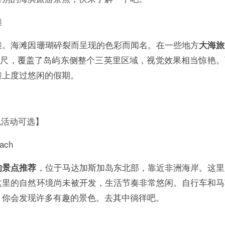
滩
滩。海滩因珊瑚碎裂而呈现的色彩而闻名。在一些地方
大海旅
0英尺，覆盖了岛屿东侧整个三英里区域，视觉效果相当惊艳。
滩上度过悠闲的假期。
色活动可选】
ch
，位于马达加斯加岛东北部，靠近非洲海岸。这里
的景点推荐
这里的自然环境尚未被开发，生活节奏非常悠闲。自行车和马
，你会发现许多有趣的景色。去其中徜徉吧。