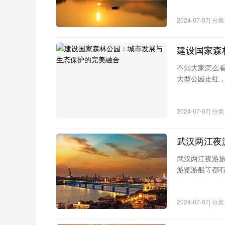
语。
这是典型的南太平洋海滩，清澈碧绿的
2024-07-07| 
体会到什么叫恍惚。
建设国家森
不知大家怎么看
大型公园走红，
2024-07-07| 
武汉两江夜
武汉两江夜游
游览游船等都有
公交808路→
2024-07-07| 