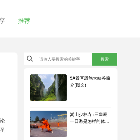
享
推荐
搜索
5A景区恩施大峡谷简
介(图文)
嵩山少林寺+三皇寨
论
一日游是怎样的体
验？
圣