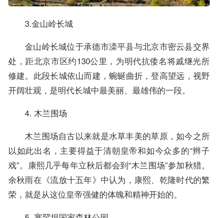
3.金山岭长城
金山岭长城位于承德市滦平县与北京市密云县交界
处，距北京市区约130公里，为明代抗倭名将戚继光所
修建。此段长城依山而建，蜿蜒曲折，登高望远，视野
开阔壮观，是明代长城中最美丽、最雄伟的一段。
4. 木兰围场
木兰围场自古以来就是水草丰美的草原，如今之所
以如此出名，主要得益于清朝皇帝和如今众多的“辫子
戏”。康熙几乎每年立秋后都会到“木兰围场”参加秋猎。
余秋雨在《流放十五年》中认为，康熙、乾隆时代的繁
荣，就是从这位皇帝强健的体魄和精神开始的。
5. 塞罕坝国家森林公园