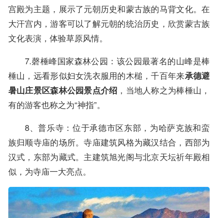
宫殿为主题，展示了元朝历史和蒙古族的马背文化。在
大汗宫内，游客可以了解元朝的统治历史，欣赏蒙古族
文化表演，体验草原风情。
7.磬棰峰国家森林公园：该公园最著名的山峰是棒
棰山，远看形似妇女洗衣服用的木槌，千百年来
承德避
，当地人称之为棒棰山，
暑山庄景区森林公园景点介绍
有的游客也称之为“神指”。
8、普乐寺：位于承德市区东部，为哈萨克族和蛮
族归顺寺庙的场所。寺庙建筑风格为藏汉结合，西部为
汉式，东部为藏式。主建筑旭光阁与北京天坛祈年殿相
似，为寺庙一大亮点。