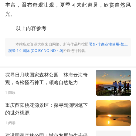
丰富，瀑布奇观壮观，夏季可来此避暑，欣赏自然风
光。
以上内容参考
本站所发资源大多来自网络。所有作品均按照
署名-非商业性使用-禁止
演绎 4.0 国际 (CC BY-NC-ND 4.0)
协议进行转载。
探寻日月峡国家森林公园：林海云海奇
观，奇松怪石神工，领略自然魅力
1 阅读
重庆酉阳桃花源景区：探寻陶渊明笔下
的世外桃源
1 阅读
建设国家森林公园：城市发展与生态保