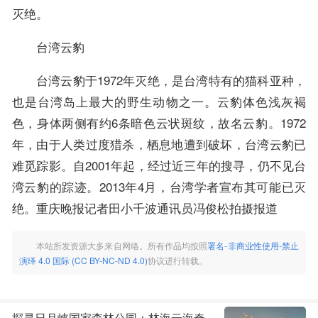
灭绝。
台湾云豹
台湾云豹于1972年灭绝，是台湾特有的猫科亚种，
也是台湾岛上最大的野生动物之一。云豹体色浅灰褐
色，身体两侧有约6条暗色云状斑纹，故名云豹。1972
年，由于人类过度猎杀，栖息地遭到破坏，台湾云豹已
难觅踪影。自2001年起，经过近三年的搜寻，仍不见台
湾云豹的踪迹。2013年4月，台湾学者宣布其可能已灭
绝。重庆晚报记者田小千波通讯员冯俊松拍摄报道
本站所发资源大多来自网络。所有作品均按照
署名-非商业性使用-禁止
演绎 4.0 国际 (CC BY-NC-ND 4.0)
协议进行转载。
探寻日月峡国家森林公园：林海云海奇