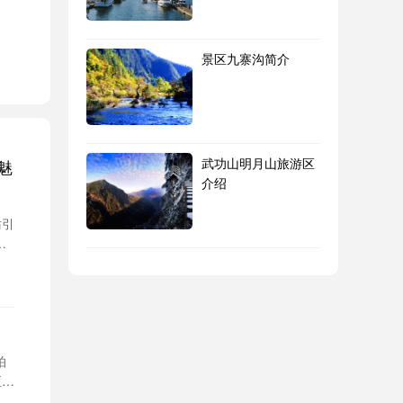
景区九寨沟简介
片
栖
荡
谧
武功山明月山旅游区
魅
介绍
妨引
落
峰
拍
至于