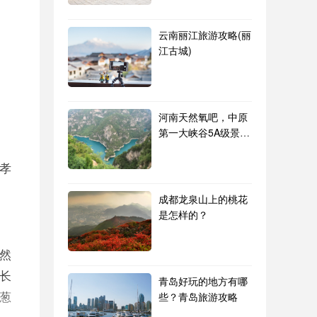
云南丽江旅游攻略(丽
江古城)
河南天然氧吧，中原
第一大峡谷5A级景区
青龙峡 峰林峡
孝
成都龙泉山上的桃花
是怎样的？
然
长
青岛好玩的地方有哪
葱
些？青岛旅游攻略