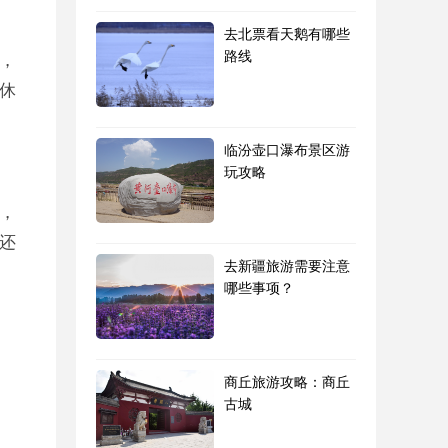
去北票看天鹅有哪些
路线
，
休
临汾壶口瀑布景区游
玩攻略
，
还
去新疆旅游需要注意
哪些事项？
商丘旅游攻略：商丘
古城