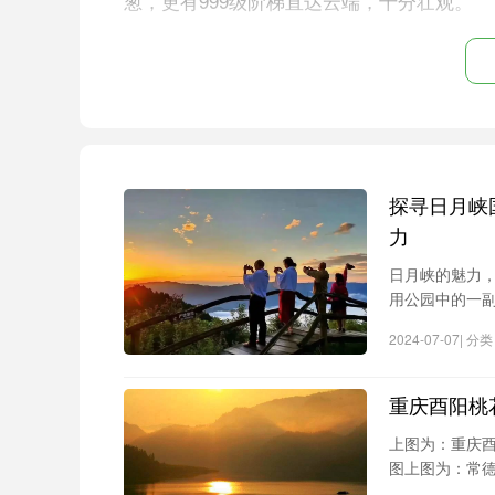
葱，更有999级阶梯直达云端，十分壮观。
5. 跑马岭地质公园
跑马岭地质公园位于南太行山东南隅，
苍翠，这里是朱元璋手下大将徐达练兵的地
鱼山、青年洞、小甸河明清建筑群、河南跑
漾，碧绿的水面与巍峨的群山融为一体，犹
探寻日月峡
力
而美丽。
日月峡的魅力
用公园中的一
日，不妨在原始
2024-07-07| 
顶之上，灵峰
重庆酉阳桃
上图为：重庆
图上图为：常
在该景区还张贴