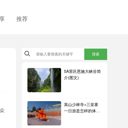
享
推荐
搜索
5A景区恩施大峡谷简
介(图文)
嵩山少林寺+三皇寨
众
一日游是怎样的体
验？