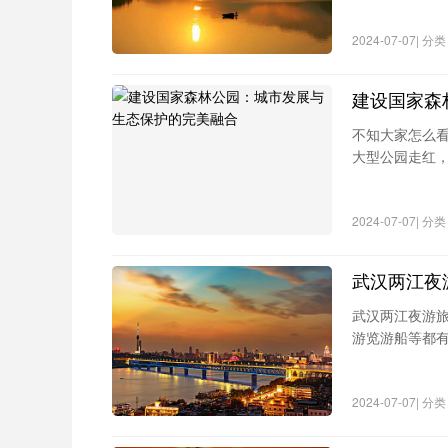
语。
2024-07-07| 
建设国家森
不知大家怎么看
大型公园走红，
6. 鲁王墓
2024-07-07| 
鲁王陵是明朝藩王鲁建王的陵墓，位于
武汉两江夜
人。整个陵园巍峨壮观，布局规整，庄严肃
武汉两江夜游
分组成
，占地
河南新乡凤凰山森林公园介绍
游览游船等都有
成，有“中原石头城”之称。
公交808路→
7. 新乡市博物馆
2024-07-07| 