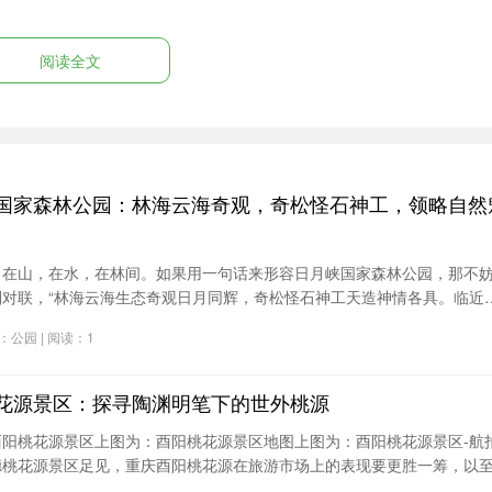
阅读全文
景区有万亩山顶草场，为国内独有，辽阔无垠，放眼望去，一
方。一条苍河流经园内，沿岸风光秀丽。园内有塔岗湖景区、
马岭地质公园等，人文景观与自然景观相得益彰。白龙湖碧波
如一幅天然的画卷。鱼儿在湖中畅游，天鹅栖息在湖面上，静
国家森林公园：林海云海奇观，奇松怪石神工，领略自然
，在山，在水，在林间。如果用一句话来形容日月峡国家森林公园，那不
副对联，“林海云海生态奇观日月同辉，奇松怪石神工天造神情各具。临近
森林中登上“十八拐”，去看拱北峰顶的奇石突兀，在瞭望塔赏落日余晖。
分类：公园 | 阅读：1
异石、奇松美景尽在其中。
花源景区：探寻陶渊明笔下的世外桃源
酉阳桃花源景区上图为：酉阳桃花源景区地图上图为：酉阳桃花源景区-航
德桃花源景区足见，重庆酉阳桃花源在旅游市场上的表现要更胜一筹，以
了“世界上有两个桃花源，一个在你心中，另一个在重庆酉阳”这样的广告