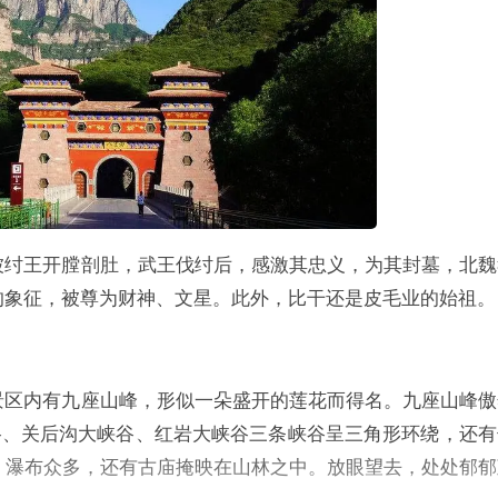
被纣王开膛剖肚，武王伐纣后，感激其忠义，为其封墓，北魏
的象征，被尊为财神、文星。此外，比干还是皮毛业的始祖。
景区内有九座山峰，形似一朵盛开的莲花而得名。九座山峰傲
谷、关后沟大峡谷、红岩大峡谷三条峡谷呈三角形环绕，还有
，瀑布众多，还有古庙掩映在山林之中。放眼望去，处处郁郁