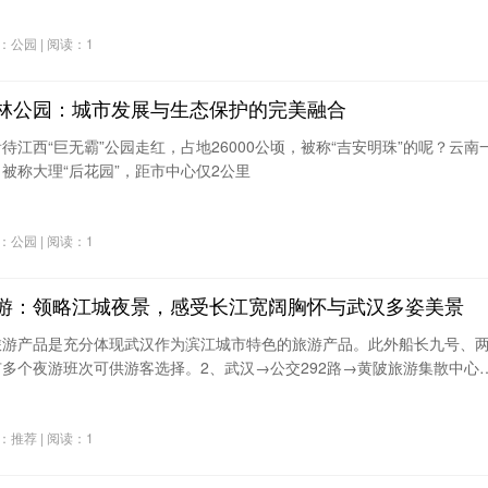
分类：公园 | 阅读：1
林公园：城市发展与生态保护的完美融合
待江西“巨无霸”公园走红，占地26000公顷，被称“吉安明珠”的呢？云南
被称大理“后花园”，距市中心仅2公里
分类：公园 | 阅读：1
凤凰山麓，依山傍水，临渭水，四周深泉涧壑纵横，风景秀丽
游：领略江城夜景，感受长江宽阔胸怀与武汉多姿美景
穆。由东陵区（鲁王陵）、西陵区（二妃赵氏陵）和神道三大
旅游产品是充分体现武汉作为滨江城市特色的旅游产品。此外船长九号、
面积400余亩。陵园用砖、木料极少，几乎全部用青石、白石
多个夜游班次可供游客选择。2、武汉→公交292路→黄陂旅游集散中心
木兰天池景区。游玩路线推荐：
分类：推荐 | 阅读：1