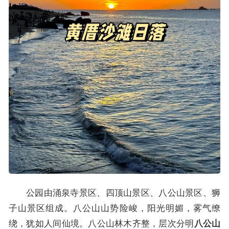
公园由涌泉寺景区、四顶山景区、八公山景区、狮
子山景区组成。八公山山势险峻，阳光明媚，雾气缭
绕，犹如人间仙境。八公山林木齐整，层次分明
八公山