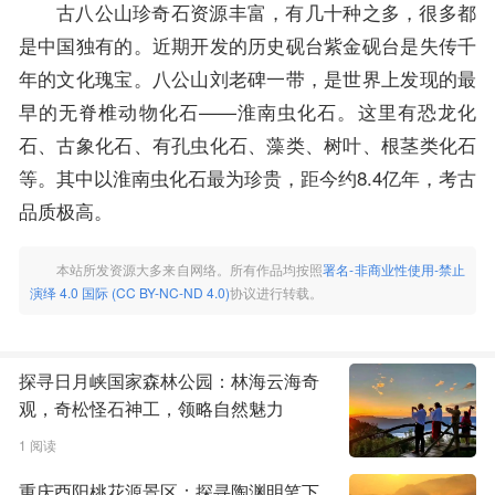
古八公山珍奇石资源丰富，有几十种之多，很多都
是中国独有的。近期开发的历史砚台紫金砚台是失传千
年的文化瑰宝。八公山刘老碑一带，是世界上发现的最
早的无脊椎动物化石——淮南虫化石。这里有恐龙化
石、古象化石、有孔虫化石、藻类、树叶、根茎类化石
等。其中以淮南虫化石最为珍贵，距今约8.4亿年，考古
品质极高。
本站所发资源大多来自网络。所有作品均按照
署名-非商业性使用-禁止
演绎 4.0 国际 (CC BY-NC-ND 4.0)
协议进行转载。
探寻日月峡国家森林公园：林海云海奇
观，奇松怪石神工，领略自然魅力
1 阅读
重庆酉阳桃花源景区：探寻陶渊明笔下