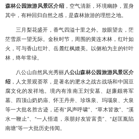
，空气清新，环境幽静，置身
森林公园旅游风景区介绍
其中，有种回归自然之感，是森林旅游的理想之地。
三月梨花盛开，香气四溢十里之外。放眼望去，茫
茫雪原一望无际。金秋时节，周围的黄连木林，红叶如
火，可与香山红叶、岳麓红枫媲美。以侧柏为主的针叶
林，终年常绿。
八公山自然风光秀丽
八公山森林公园旅游风景区介
，人文景观荟萃，是著名的淝水之战古战场和中国豆
绍
腐文化的发祥地。境内有淮南王刘安墓、赵廉颇将军
墓、四顶山奶奶庙、怀王丹井、珍珠泉、玛瑙泉、大泉
等一大批名胜古迹，还有“风声呼啸”、“草木皆敌”、“溪
水一鞭止”、“一人悟道，亲朋好友皆富贵”、“赵匡胤陷
南塘”等一大批历史传闻。