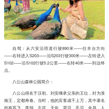
自驾：从六安沿匝道行驶890米——往丰台方向
——右转进入S203——沿S203行驶300米——左转进入
S102——沿S102行驶5.2公里——右转40米——到达终
点。
八公山森林公园简介：
八公山得名于汉初。刘安继承父亲的王位，封为淮
南王，定都寿春。当时，他的宾客成千上万，其中著名
的有苏飞、李纯、左武、天佑、雷贝、毛贝、金昌，人