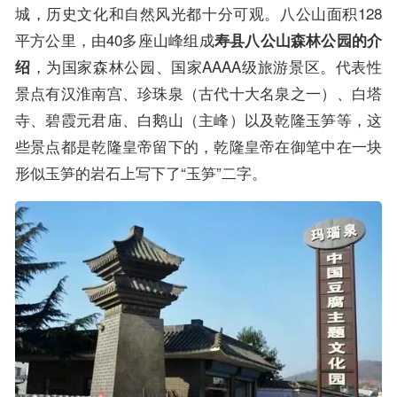
城，历史文化和自然风光都十分可观。八公山面积128
平方公里，由40多座山峰组成
寿县八公山森林公园的介
，为国家森林公园、国家AAAA级旅游景区。代表性
绍
景点有汉淮南宫、珍珠泉（古代十大名泉之一）、白塔
寺、碧霞元君庙、白鹅山（主峰）以及乾隆玉笋等，这
些景点都是乾隆皇帝留下的，乾隆皇帝在御笔中在一块
形似玉笋的岩石上写下了“玉笋”二字。