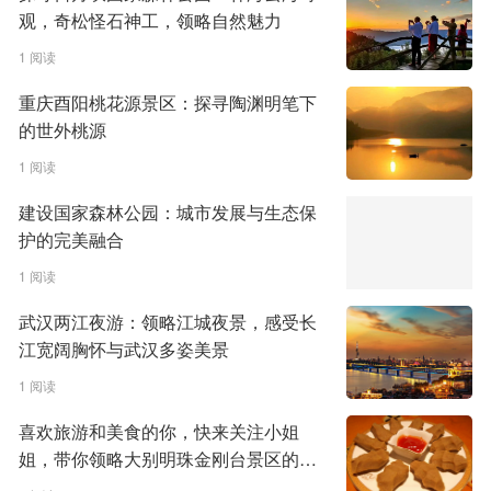
观，奇松怪石神工，领略自然魅力
1 阅读
重庆酉阳桃花源景区：探寻陶渊明笔下
的世外桃源
1 阅读
建设国家森林公园：城市发展与生态保
护的完美融合
1 阅读
武汉两江夜游：领略江城夜景，感受长
江宽阔胸怀与武汉多姿美景
1 阅读
喜欢旅游和美食的你，快来关注小姐
姐，带你领略大别明珠金刚台景区的魅
力