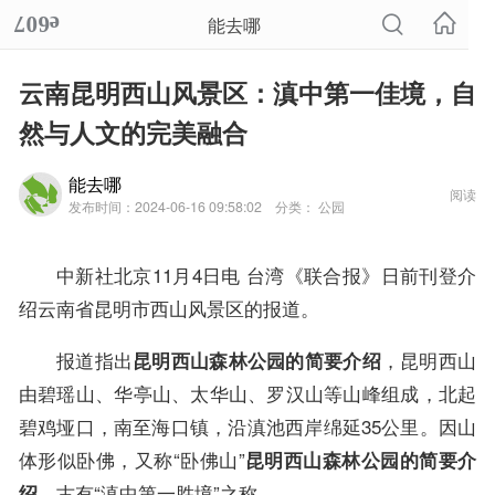
能去哪
云南昆明西山风景区：滇中第一佳境，自
然与人文的完美融合
能去哪
阅读
发布时间：2024-06-16 09:58:02
分类： 公园
中新社北京11月4日电 台湾《联合报》日前刊登介
绍云南省昆明市西山风景区的报道。
报道指出
，昆明西山
昆明西山森林公园的简要介绍
由碧瑶山、华亭山、太华山、罗汉山等山峰组成，北起
碧鸡垭口，南至海口镇，沿滇池西岸绵延35公里。因山
体形似卧佛，又称“卧佛山”
昆明西山森林公园的简要介
，古有“滇中第一胜境”之称。
绍