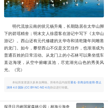
明代流放云南的状元杨升庵，长期隐居在太华山脚
下的碧瑶精舍；明末文人徐霞客在游记中写下《太华山
游记》。西山还有元代修建的太华寺和清乾隆年间雕凿
的龙门。如今，攀登西山不仅是文艺佳作，也渐渐成为
普通百姓的日常活动。从龙门上的小石林可以乘坐缆车
直达海埂，从空中俯瞰滇池，尽览湖光山色的秀美风
光。（完）
本站所发资源大多来自网络。所有作品均按照
署名-非商业性使用-禁止
演绎 4.0 国际 (CC BY-NC-ND 4.0)
协议进行转载。
探寻日月峡国家森林公园：林海云海奇