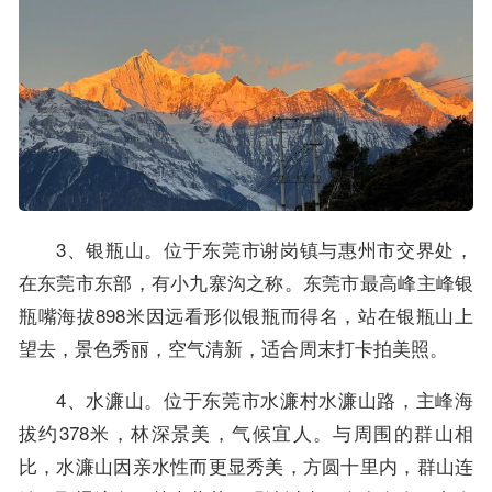
3、银瓶山。位于东莞市谢岗镇与惠州市交界处，
在东莞市东部，有小九寨沟之称。东莞市最高峰主峰银
瓶嘴海拔898米因远看形似银瓶而得名，站在银瓶山上
望去，景色秀丽，空气清新，适合周末打卡拍美照。
4、水濂山。位于东莞市水濂村水濂山路，主峰海
拔约378米，林深景美，气候宜人。与周围的群山相
比，水濂山因亲水性而更显秀美，方圆十里内，群山连