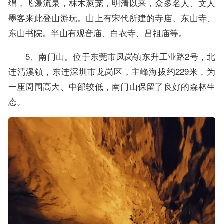
绵，飞瀑流泉，林木葱茏，明清以来，众多名人、文人
墨客来此登山游玩。山上有宋代所建的寺庙、东山寺、
东山书院。半山有观音庙、白衣寺、吕祖庙等。
5、南门山。位于东莞市凤岗镇东升工业路2号，北
连清溪镇，东连深圳市龙岗区，主峰海拔约229米，为
一座周围高大、中部较低，南门山保留了良好的森林生
态。