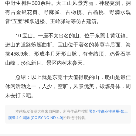
中野生树种300余种。大王山风景秀丽，神秘莫测，拥
有古金银花树、野麻雀、古橄榄、古杨桃、野滴水观
音“五宝”和跃进楼、王岭驿站等仿古建筑。
10.宝山。一座不太出名的山。位于东莞市黄江镇。
进山的道路蜿蜒曲折。宝山位于著名的芙蓉寺后面。海
拔458.9米。形成半月牙形山脉，有奇结顶、鸡骨石等
山峰，形似新月。景区内树木参天。
总结：以上就是东莞十大值得爬的山，爬山是最佳
休闲活动之一，人少，空旷，风景优美，锻炼身体，周
末去打卡吧。
本站所发资源大多来自网络。所有作品均按照
署名-非商业性使用-禁止
演绎 4.0 国际 (CC BY-NC-ND 4.0)
协议进行转载。