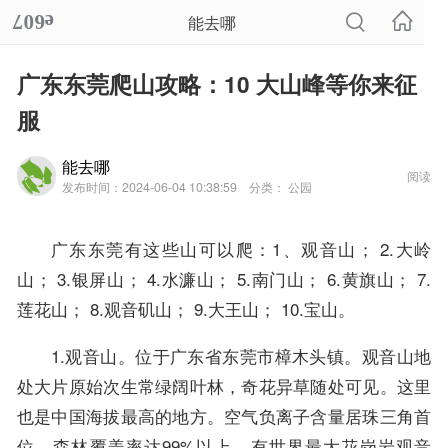
能去哪
广东东莞爬山攻略：10 大山峰等你来征
服
能去哪
阅读
发布时间：2024-06-04 10:38:59
分类： 公园
广东东莞有这些山可以爬：1、观音山； 2.大岭
山； 3.银屏山； 4.水濂山； 5.南门山； 6.黄旗山； 7.
莲花山； 8.观音矶山； 9.大王山； 10.宝山。
1.观音山。位于广东省东莞市樟木头镇。观音山地
处大片原始次生常绿阔叶林，奇花异草随处可见。这里
也是中国海拔最高的地方。空气负离子含量居珠三角首
位，森林覆盖率达99%以上，有世界最大花岗岩观音