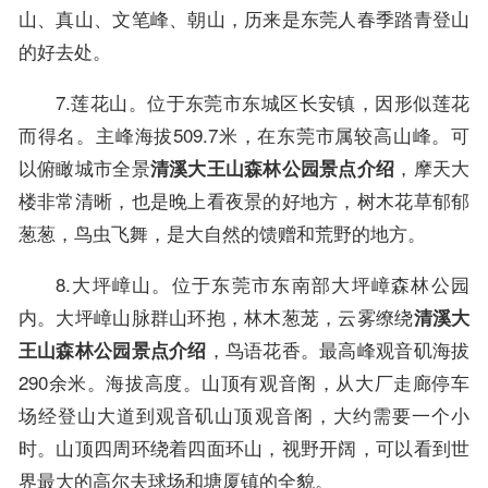
山、真山、文笔峰、朝山，历来是东莞人春季踏青登山
的好去处。
7.莲花山。位于东莞市东城区长安镇，因形似莲花
而得名。主峰海拔509.7米，在东莞市属较高山峰。可
以俯瞰城市全景
，摩天大
清溪大王山森林公园景点介绍
楼非常清晰，也是晚上看夜景的好地方，树木花草郁郁
葱葱，鸟虫飞舞，是大自然的馈赠和荒野的地方。
8.大坪嶂山。位于东莞市东南部大坪嶂森林公园
内。大坪嶂山脉群山环抱，林木葱茏，云雾缭绕
清溪大
，鸟语花香。最高峰观音矶海拔
王山森林公园景点介绍
290余米。海拔高度。山顶有观音阁，从大厂走廊停车
场经登山大道到观音矶山顶观音阁，大约需要一个小
时。山顶四周环绕着四面环山，视野开阔，可以看到世
界最大的高尔夫球场和塘厦镇的全貌。