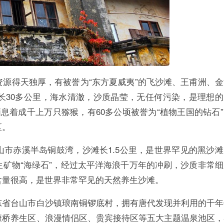
源得天独厚，有被誉为“东方夏威夷”的飞沙滩、王甫洲、金
长30多公里，海水清澈，沙质晶莹，无任何污染，是理想的
息着成千上万只猕猴，有60多公顷被誉为“植物王国的钻石”
区。
市赤溪半岛铜鼓湾，沙滩长1.5公里，是世界罕见的黑沙滩
矿物“海绿石”，经过太平洋海浪千万年的冲刷，沙质非常细
含量很高，是世界非常罕见的天然养生沙滩。
东省台山市白沙镇琅南铜锣底村，拥有唐代发现并利用的千年
康桥养生区、浪漫情侣区、贵宾接待区等五大主题温泉池区，