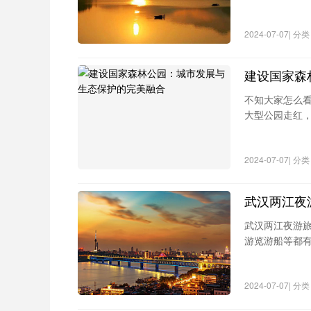
在该景区还张贴
语。
2024-07-07| 
建设国家森
不知大家怎么看
大型公园走红，
2024-07-07| 
武汉两江夜
武汉两江夜游
游览游船等都有
公交808路→
2024-07-07| 