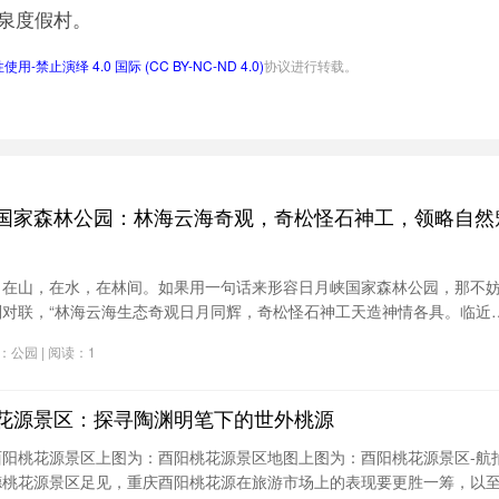
温泉度假村。
-禁止演绎 4.0 国际 (CC BY-NC-ND 4.0)
协议进行转载。
国家森林公园：林海云海奇观，奇松怪石神工，领略自然
，在山，在水，在林间。如果用一句话来形容日月峡国家森林公园，那不
副对联，“林海云海生态奇观日月同辉，奇松怪石神工天造神情各具。临近
森林中登上“十八拐”，去看拱北峰顶的奇石突兀，在瞭望塔赏落日余晖。
分类：公园 | 阅读：1
异石、奇松美景尽在其中。
花源景区：探寻陶渊明笔下的世外桃源
酉阳桃花源景区上图为：酉阳桃花源景区地图上图为：酉阳桃花源景区-航
德桃花源景区足见，重庆酉阳桃花源在旅游市场上的表现要更胜一筹，以