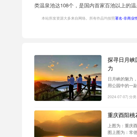
类温泉池达108个，是国内首家百池以上的
本站所发资源大多来自网络。所有作品均按照
署名-非商业性使用
探寻日月峡
力
日月峡的魅力
用公园中的一
日，不妨在原始
2024-07-07| 
顶之上，灵峰
重庆酉阳桃
上图为：重庆
图上图为：常