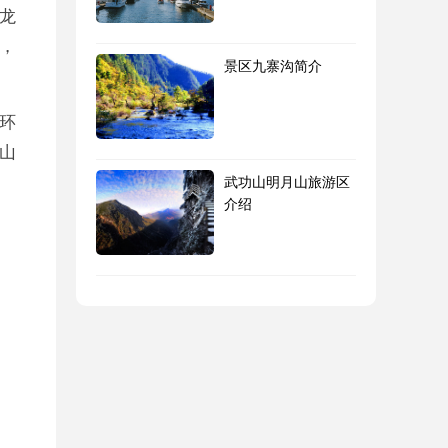
龙
，
景区九寨沟简介
环
山
武功山明月山旅游区
介绍