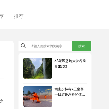
享
推荐
搜索
5A景区恩施大峡谷简
介(图文)
嵩山少林寺+三皇寨
，
一日游是怎样的体
验？
之
流、