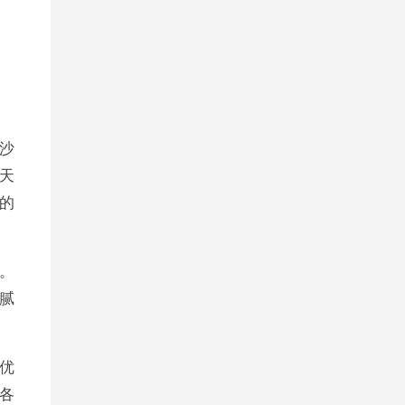
沙
天
的
。
腻
优
各