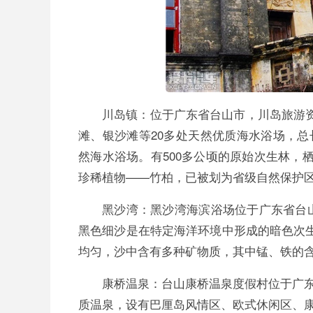
川岛镇：位于广东省台山市，川岛旅游资
滩、银沙滩等20多处天然优质海水浴场，总
然海水浴场。有500多公顷的原始次生林，栖
珍稀植物——竹柏，已被划为省级自然保护
黑沙湾：黑沙湾海滨浴场位于广东省台山
黑色细沙是在特定海洋环境中形成的暗色次生
均匀，沙中含有多种矿物质，其中锰、铁的
康桥温泉：台山康桥温泉度假村位于广
质温泉，设有巴厘岛风情区、欧式休闲区、