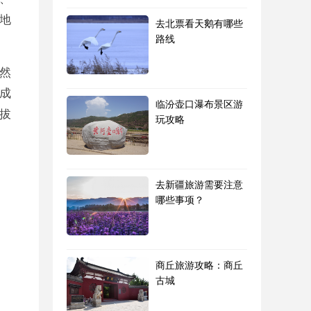
地
去北票看天鹅有哪些
路线
然
成
临汾壶口瀑布景区游
拔
玩攻略
去新疆旅游需要注意
哪些事项？
商丘旅游攻略：商丘
古城