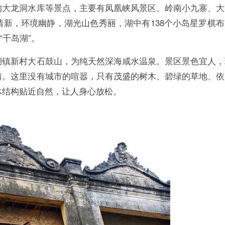
的大龙洞水库等景点，主要有凤凰峡风景区、岭南小九寨、大
新，环境幽静，湖光山色秀丽，湖中有138个小岛星罗棋布
“千岛湖”。
湖镇新村大石鼓山，为纯天然深海咸水温泉。景区景色宜人，
情。这里没有城市的喧嚣，只有茂盛的树木、碧绿的草地、依
体结构贴近自然，让人身心放松。