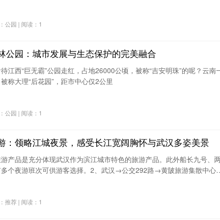
了“世界上有两个桃花源，一个在你心中，另一个在重庆酉阳”这样的广告
分类：公园 | 阅读：1
林公园：城市发展与生态保护的完美融合
待江西“巨无霸”公园走红，占地26000公顷，被称“吉安明珠”的呢？云南
被称大理“后花园”，距市中心仅2公里
分类：公园 | 阅读：1
游：领略江城夜景，感受长江宽阔胸怀与武汉多姿美景
旅游产品是充分体现武汉作为滨江城市特色的旅游产品。此外船长九号、
多个夜游班次可供游客选择。2、武汉→公交292路→黄陂旅游集散中心
木兰天池景区。游玩路线推荐：
分类：推荐 | 阅读：1